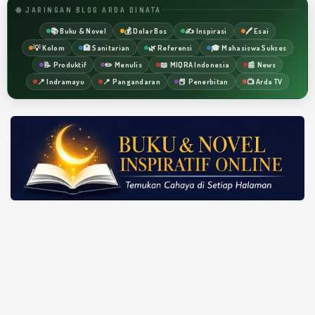
🌐 JARINGAN BLOG ARDA DINATA
📚 Buku & Novel
💰 Dolar Bos
✍️ Inspirasi
🖊️ Esai
💡 Kolom
🏥 Sanitarian
🌿 Referensi
🎓 Mahasiswa Sukses
📝 Produktif
✏️ Menulis
📖 MIQRA Indonesia
📰 News
📍 Indramayu
📍 Pangandaran
📕 Penerbitan
📺 Arda TV