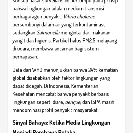
Konsep dasar surveilans ini bertumpu pada prinsip
bahwa lingkungan adalah medium transmisi
berbagai agen penyakit.
Vibrio cholerae
bersembunyi dalam air yang terkontaminasi,
sedangkan
Salmonella
mengintai dari makanan
yang tidak higienis. Partikel halus PM2.5 melayang
di udara, membawa ancaman bagi sistem
pernapasan.
Data dari WHO menunjukkan bahwa 24% kematian
global disebabkan oleh faktor lingkungan yang
dapat dicegah. Di Indonesia, Kementerian
Kesehatan mencatat bahwa penyakit berbasis
lingkungan seperti diare,
dengue
, dan ISPA masih
mendominasi profil penyakit masyarakat.
Sinyal Bahaya: Ketika Media Lingkungan
Menjadi Pembawa Petaka