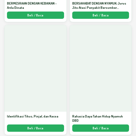
BERMESRAAN DENGAN KEBAIKAN -
BERSAHABAT DENGAN NYAMUK: Jurus
Arda Dinata
Jitu Atasi Penyakit Bersumber
Nyamuk - Arda Dinata
Beli / Baca
Beli / Baca
Identifikasi Tikus, Pinjal, dan Kecoa
Rahasia Daya Tahan Hidup Nyamuk
DBD
Beli / Baca
Beli / Baca