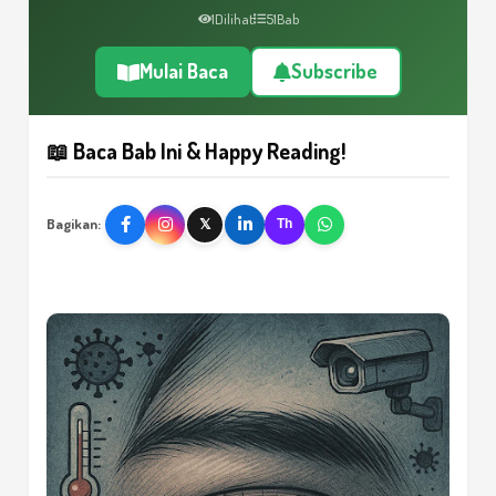
1
Dilihat
51
Bab
Mulai Baca
Subscribe
📖 Baca Bab Ini & Happy Reading!
Bagikan:
𝕏
Th