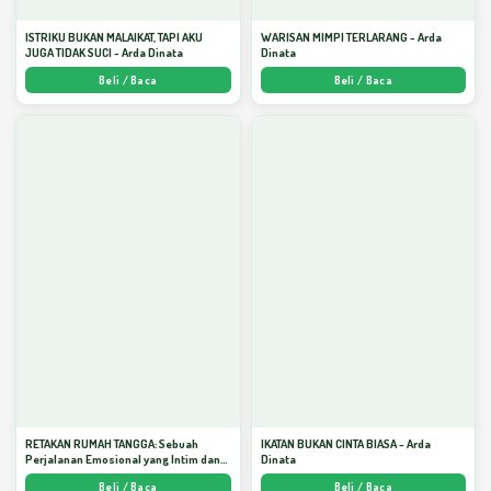
ISTRIKU BUKAN MALAIKAT, TAPI AKU
WARISAN MIMPI TERLARANG - Arda
JUGA TIDAK SUCI - Arda Dinata
Dinata
Beli / Baca
Beli / Baca
RETAKAN RUMAH TANGGA: Sebuah
IKATAN BUKAN CINTA BIASA - Arda
Perjalanan Emosional yang Intim dan
Dinata
Mendalam - Arda Dinata
Beli / Baca
Beli / Baca