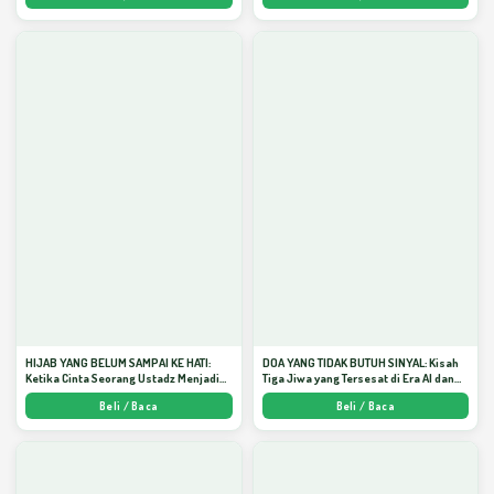
HIJAB YANG BELUM SAMPAI KE HATI:
DOA YANG TIDAK BUTUH SINYAL: Kisah
Ketika Cinta Seorang Ustadz Menjadi
Tiga Jiwa yang Tersesat di Era AI dan
Cermin yang Paling Kejam - Arda
Menemukan Jalan Pulang di Bulan
Beli / Baca
Beli / Baca
Dinata
Ramadhan" - Arda Dinata