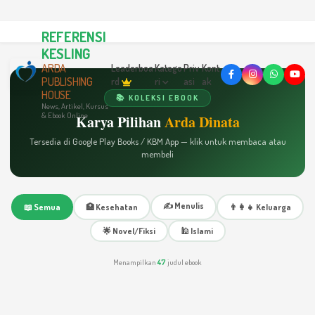
REFERENSI
KESLING
ARDA
Leaderboa
Katego
Priv
Kont
PUBLISHING
rd
ri
asi
ak
HOUSE
📚 KOLEKSI EBOOK
News, Artikel, Kursus
& Ebook Online
Karya Pilihan
Arda Dinata
Tersedia di Google Play Books / KBM App — klik untuk membaca atau
membeli
✍️ Menulis
📖 Semua
🏥 Kesehatan
👨‍👩‍👧 Keluarga
🌟 Novel/Fiksi
🕌 Islami
Menampilkan
47
judul ebook