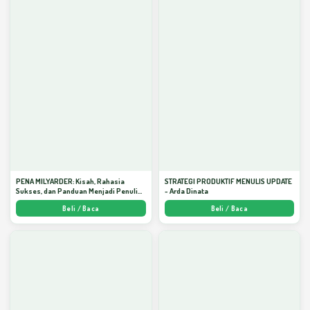
PENA MILYARDER: Kisah, Rahasia
STRATEGI PRODUKTIF MENULIS UPDATE
Sukses, dan Panduan Menjadi Penulis 1
- Arda Dinata
Milyar di KBM App dari Nol - Arda Dinata
Beli / Baca
Beli / Baca