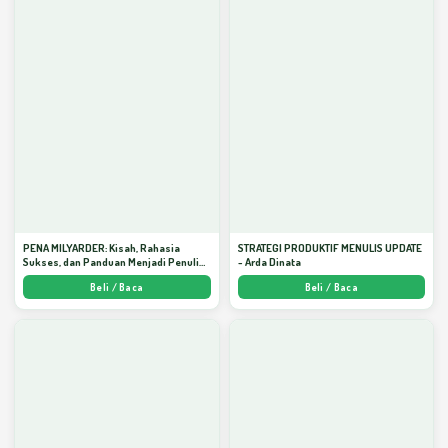
PENA MILYARDER: Kisah, Rahasia
STRATEGI PRODUKTIF MENULIS UPDATE
Sukses, dan Panduan Menjadi Penulis 1
- Arda Dinata
Milyar di KBM App dari Nol - Arda Dinata
Beli / Baca
Beli / Baca