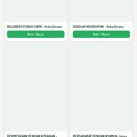
KELUARGA PENUH CINTA - Arda Dinata
SEKOLAH KEHIDUPAN - Arda Dinata
Beli / Baca
Beli / Baca
BERMESRAAN DENGAN KEBAIKAN -
BERSAHABAT DENGAN NYAMUK: Jurus