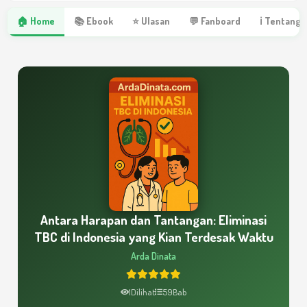
🏠 Home
📚 Ebook
⭐ Ulasan
💬 Fanboard
ℹ Tentang 
Antara Harapan dan Tantangan: Eliminasi
TBC di Indonesia yang Kian Terdesak Waktu
Arda Dinata
1
Dilihat
59
Bab