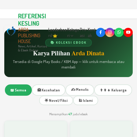
REFERENSI
KESLING
ARDA
Leaderboa
Katego
Priv
Kont
PUBLISHING
rd
ri
asi
ak
HOUSE
📚 KOLEKSI EBOOK
News, Artikel, Kursus
& Ebook Online
Karya Pilihan
Arda Dinata
Tersedia di Google Play Books / KBM App — klik untuk membaca atau
membeli
✍️ Menulis
📖 Semua
🏥 Kesehatan
👨‍👩‍👧 Keluarga
🌟 Novel/Fiksi
🕌 Islami
Menampilkan
47
judul ebook