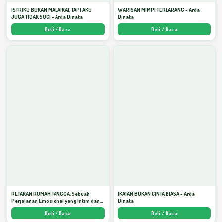
ISTRIKU BUKAN MALAIKAT, TAPI AKU
WARISAN MIMPI TERLARANG - Arda
JUGA TIDAK SUCI - Arda Dinata
Dinata
Beli / Baca
Beli / Baca
RETAKAN RUMAH TANGGA: Sebuah
IKATAN BUKAN CINTA BIASA - Arda
Perjalanan Emosional yang Intim dan
Dinata
Mendalam - Arda Dinata
Beli / Baca
Beli / Baca