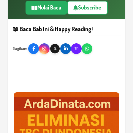
Mulai Baca
Subscribe
📖 Baca Bab Ini & Happy Reading!
Bagikan:
𝕏
Th