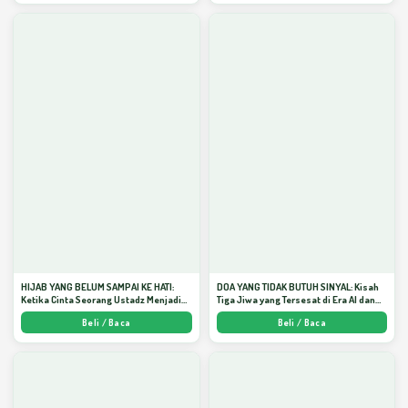
HIJAB YANG BELUM SAMPAI KE HATI:
DOA YANG TIDAK BUTUH SINYAL: Kisah
Ketika Cinta Seorang Ustadz Menjadi
Tiga Jiwa yang Tersesat di Era AI dan
Cermin yang Paling Kejam - Arda
Menemukan Jalan Pulang di Bulan
Beli / Baca
Beli / Baca
Dinata
Ramadhan" - Arda Dinata